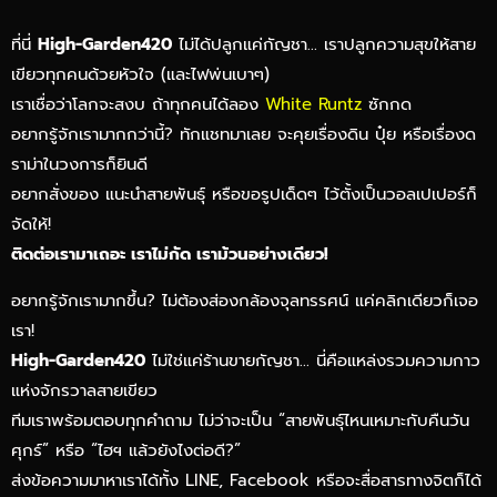
ที่นี่
High-Garden420
ไม่ได้ปลูกแค่กัญชา… เราปลูกความสุขให้สาย
เขียวทุกคนด้วยหัวใจ (และไฟพ่นเบาๆ)
เราเชื่อว่าโลกจะสงบ ถ้าทุกคนได้ลอง
White Runtz
ซักกด
อยากรู้จักเรามากกว่านี้? ทักแชทมาเลย จะคุยเรื่องดิน ปุ๋ย หรือเรื่องด
ราม่าในวงการก็ยินดี
อยากสั่งของ แนะนำสายพันธุ์ หรือขอรูปเด็ดๆ ไว้ตั้งเป็นวอลเปเปอร์ก็
จัดให้!
ติดต่อเรามาเถอะ เราไม่กัด เราม้วนอย่างเดียว!
อยากรู้จักเรามากขึ้น? ไม่ต้องส่องกล้องจุลทรรศน์ แค่คลิกเดียวก็เจอ
เรา!
High-Garden420
ไม่ใช่แค่ร้านขายกัญชา… นี่คือแหล่งรวมความกาว
แห่งจักรวาลสายเขียว
ทีมเราพร้อมตอบทุกคำถาม ไม่ว่าจะเป็น “สายพันธุ์ไหนเหมาะกับคืนวัน
ศุกร์” หรือ “ไฮฯ แล้วยังไงต่อดี?”
ส่งข้อความมาหาเราได้ทั้ง LINE, Facebook หรือจะสื่อสารทางจิตก็ได้